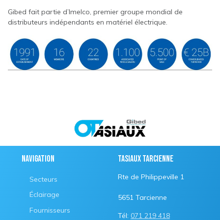
Gibed fait partie d’Imelco, premier groupe mondial de
distributeurs indépendants en matériel électrique.
Navigation
Tasiaux Tarcienne
Rte de Philippeville 1
Secteurs
Éclairage
5651 Tarcienne
Fournisseurs
Tél:
071 219 418